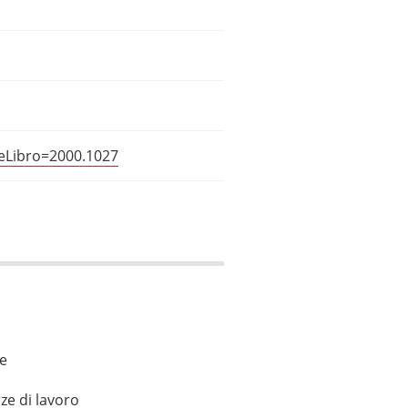
ceLibro=2000.1027
le
ze di lavoro