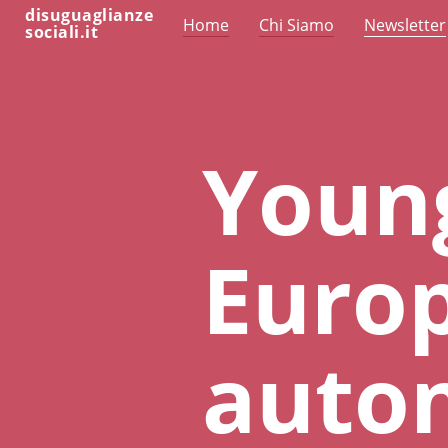
disuguaglianze
Home
Chi Siamo
Newsletter
sociali.it
Young
Europ
auto