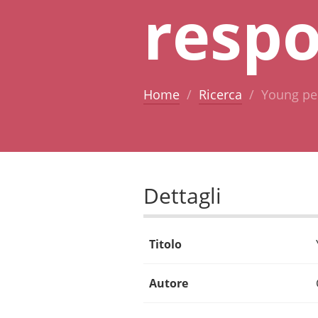
respo
Home
Ricerca
Young peo
Dettagli
Titolo
Autore