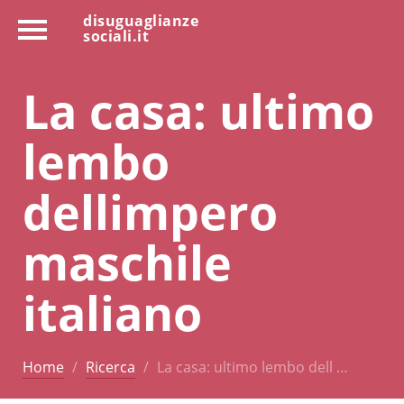
disuguaglianze
sociali.it
La casa: ultimo
lembo
dellimpero
maschile
italiano
Home
Ricerca
La casa: ultimo lembo dell …