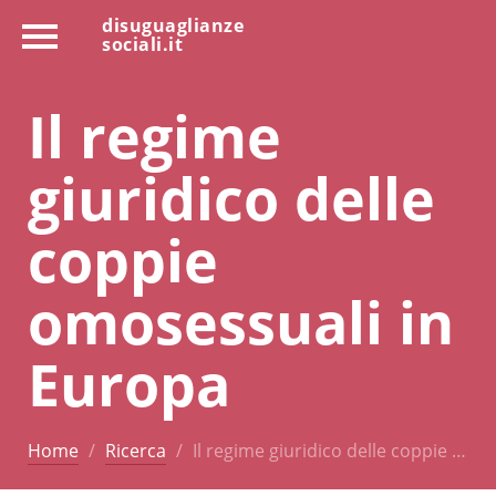
disuguaglianze
sociali.it
Il regime
giuridico delle
coppie
omosessuali in
Europa
Home
Ricerca
Il regime giuridico delle coppie …