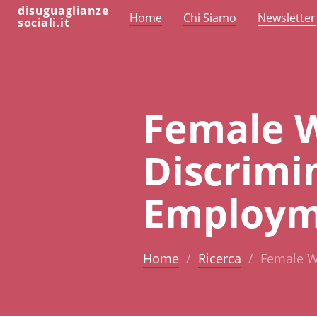
disuguaglianze
Home
Chi Siamo
Newsletter
sociali.it
Female W
Discrimi
Employme
Home
Ricerca
Female Wo