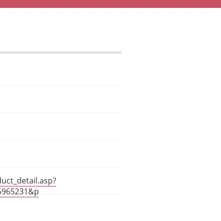
uct_detail.asp?
5965231&p