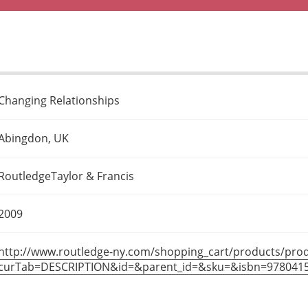
Changing Relationships
Abingdon, UK
RoutledgeTaylor & Francis
2009
http://www.routledge-ny.com/shopping_cart/products/prod
curTab=DESCRIPTION&id=&parent_id=&sku=&isbn=978041