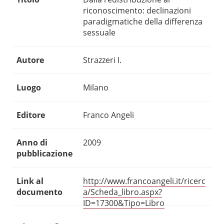
riconoscimento: declinazioni
paradigmatiche della differenza
sessuale
Autore
Strazzeri I.
Luogo
Milano
Editore
Franco Angeli
Anno di
2009
pubblicazione
Link al
http://www.francoangeli.it/ricerc
documento
a/Scheda_libro.aspx?
ID=17300&Tipo=Libro