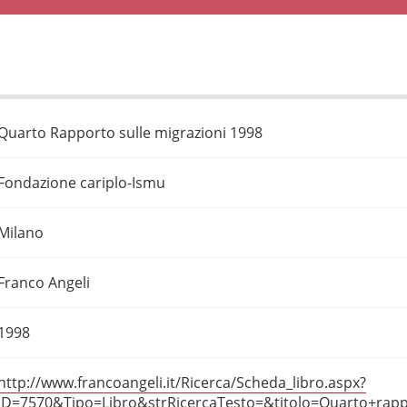
Quarto Rapporto sulle migrazioni 1998
Fondazione cariplo-Ismu
Milano
Franco Angeli
1998
http://www.francoangeli.it/Ricerca/Scheda_libro.aspx?
ID=7570&Tipo=Libro&strRicercaTesto=&titolo=Quarto+rapp