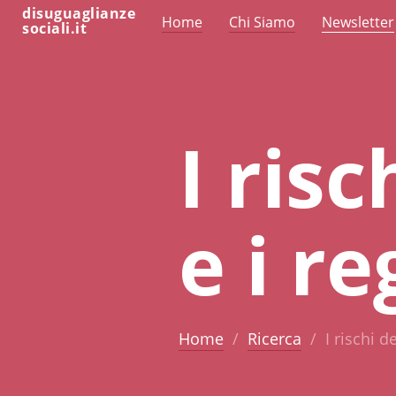
disuguaglianze
Home
Chi Siamo
Newsletter
sociali.it
I risc
e i r
Home
Ricerca
I rischi d