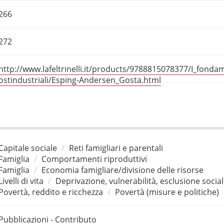
266
272
http://www.lafeltrinelli.it/products/9788815078377/I_fonda
ostindustriali/Esping-Andersen_Gosta.html
Capitale sociale
Reti famigliari e parentali
Famiglia
Comportamenti riproduttivi
Famiglia
Economia famigliare/divisione delle risorse
Livelli di vita
Deprivazione, vulnerabilità, esclusione socia
Povertà, reddito e ricchezza
Povertà (misure e politiche)
Pubblicazioni - Contributo