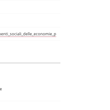
menti_sociali_delle_economie_p
le