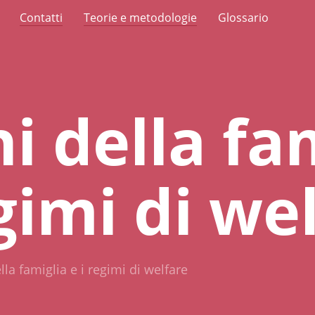
Contatti
Teorie e metodologie
Glossario
hi della fa
egimi di we
ella famiglia e i regimi di welfare