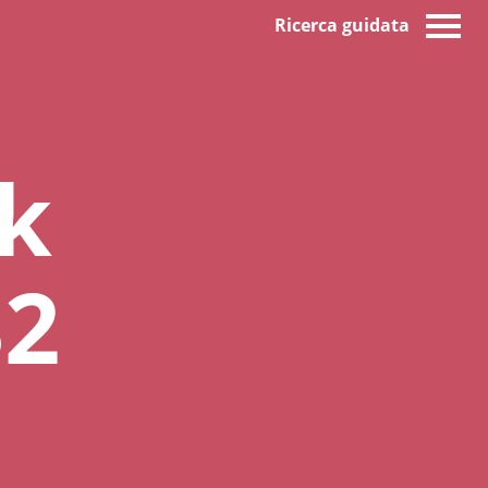
Ricerca guidata
k
32