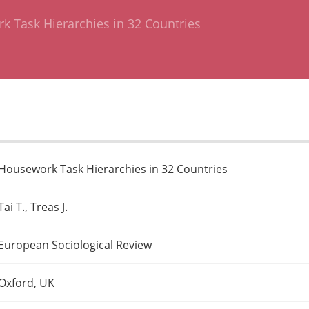
 Task Hierarchies in 32 Countries
Housework Task Hierarchies in 32 Countries
Tai T., Treas J.
European Sociological Review
Oxford, UK