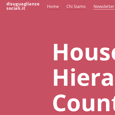
disuguaglianze
Home
Chi Siamo
Newsletter
sociali.it
Hous
Hiera
Count