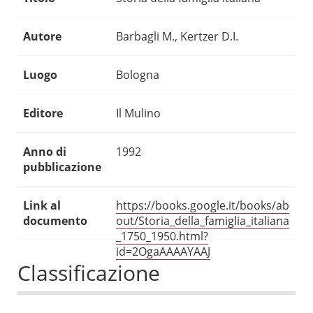
Autore
Barbagli M., Kertzer D.I.
Luogo
Bologna
Editore
Il Mulino
Anno di
1992
pubblicazione
Link al
https://books.google.it/books/ab
documento
out/Storia_della_famiglia_italiana
_1750_1950.html?
id=2OgaAAAAYAAJ
Classificazione