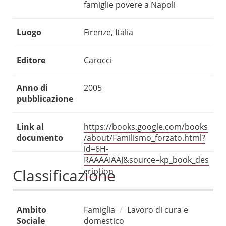
famiglie povere a Napoli
Luogo
Firenze, Italia
Editore
Carocci
Anno di
2005
pubblicazione
Link al
https://books.google.com/books
documento
/about/Familismo_forzato.html?
id=6H-
RAAAAIAAJ&source=kp_book_des
Classificazione
cription
Ambito
Famiglia
Lavoro di cura e
Sociale
domestico