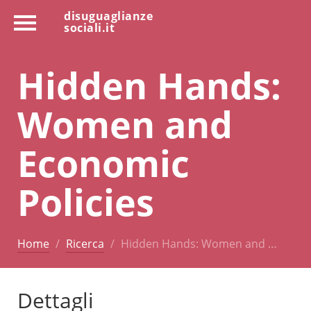
disuguaglianze
sociali.it
Hidden Hands:
Women and
Economic
Policies
Home
Ricerca
Hidden Hands: Women and …
Dettagli