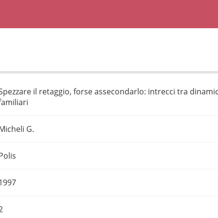
Spezzare il retaggio, forse assecondarlo: intrecci tra dinami
familiari
Micheli G.
Polis
1997
2