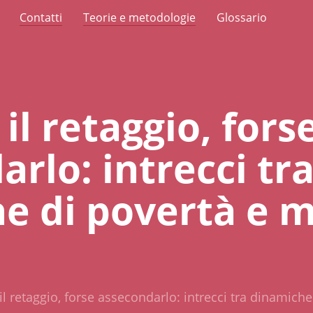
Contatti
Teorie e metodologie
Glossario
il retaggio, fors
rlo: intrecci tr
e di povertà e m
il retaggio, forse assecondarlo: intrecci tra dinamich