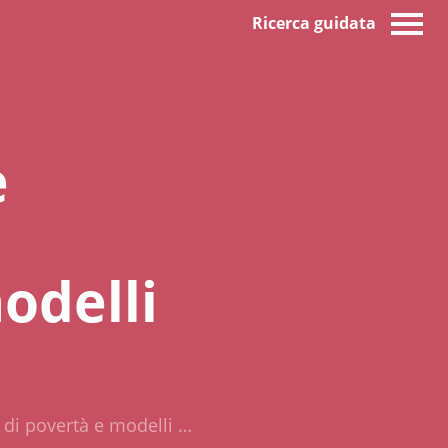
Ricerca guidata
e
a
odelli
e di povertà e modelli …