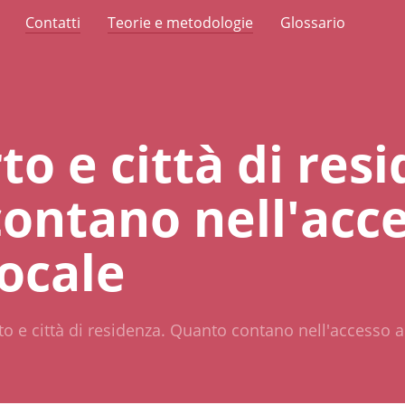
Contatti
Teorie e metodologie
Glossario
o e città di res
ontano nell'acce
locale
o e città di residenza. Quanto contano nell'accesso al