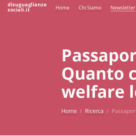
disuguaglianze
Home
Chi Siamo
Newsletter
sociali.it
Passaport
Quanto c
welfare 
Home
Ricerca
Passaport