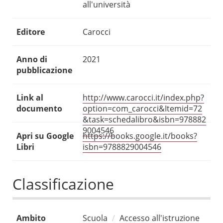
all'università
Editore
Carocci
Anno di
2021
pubblicazione
Link al
http://www.carocci.it/index.php?
documento
option=com_carocci&Itemid=72
&task=schedalibro&isbn=978882
9004546
Apri su Google
https://books.google.it/books?
Libri
isbn=9788829004546
Classificazione
Ambito
Scuola
Accesso all'istruzione