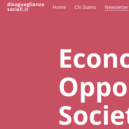
disuguaglianze
Home
Chi Siamo
Newsletter
sociali.it
Econ
Oppor
Socie