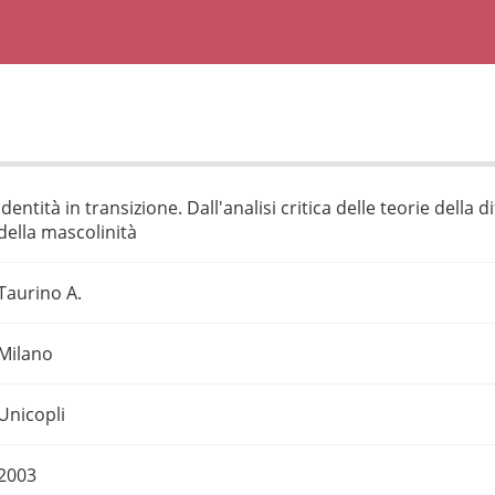
Identità in transizione. Dall'analisi critica delle teorie della d
della mascolinità
Taurino A.
Milano
Unicopli
2003