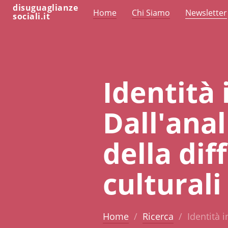
disuguaglianze
Home
Chi Siamo
Newsletter
sociali.it
Identità 
Dall'anal
della dif
culturali
Home
Ricerca
Identità i