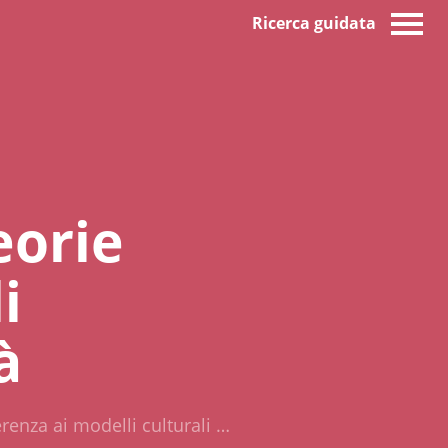
Ricerca guidata
eorie
i
à
ferenza ai modelli culturali …