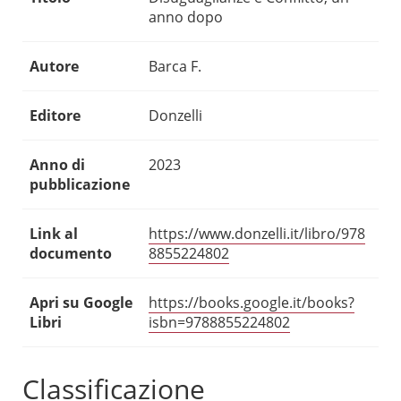
anno dopo
Autore
Barca F.
Editore
Donzelli
Anno di
2023
pubblicazione
Link al
https://www.donzelli.it/libro/978
documento
8855224802
Apri su Google
https://books.google.it/books?
Libri
isbn=9788855224802
Classificazione