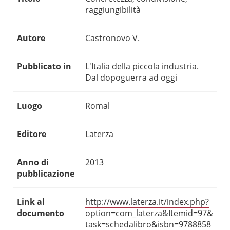
raggiungibilità
Autore
Castronovo V.
Pubblicato in
L'Italia della piccola industria.
Dal dopoguerra ad oggi
Luogo
Romal
Editore
Laterza
Anno di
2013
pubblicazione
Link al
http://www.laterza.it/index.php?
documento
option=com_laterza&Itemid=97&
task=schedalibro&isbn=9788858