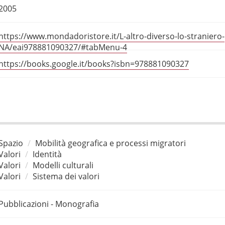
2005
https://www.mondadoristore.it/L-altro-diverso-lo-straniero-
NA/eai978881090327/#tabMenu-4
https://books.google.it/books?isbn=978881090327
Spazio
Mobilità geografica e processi migratori
Valori
Identità
Valori
Modelli culturali
Valori
Sistema dei valori
Pubblicazioni - Monografia