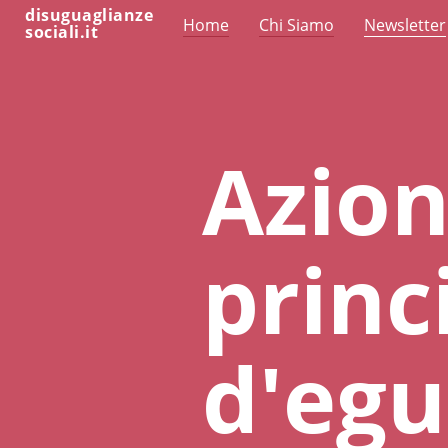
disuguaglianze
Home
Chi Siamo
Newsletter
sociali.it
Azion
princ
d'egu