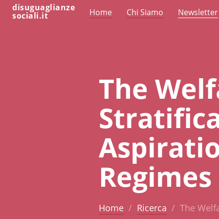
disuguaglianze
Home
Chi Siamo
Newsletter
sociali.it
The Welf
Stratific
Aspirati
Regimes
Home
Ricerca
The Welfa