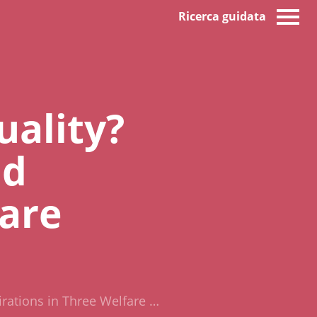
Ricerca guidata
uality?
nd
fare
pirations in Three Welfare …