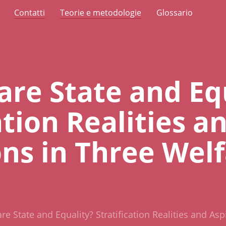
Contatti
Teorie e metodologie
Glossario
are State and Eq
ation Realities a
ons in Three Wel
re State and Equality? Stratification Realities and As