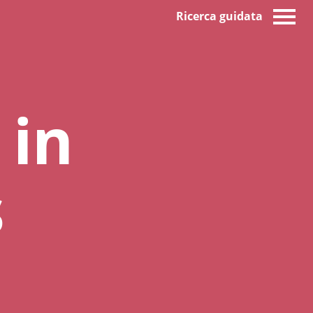
Ricerca guidata
 in
s