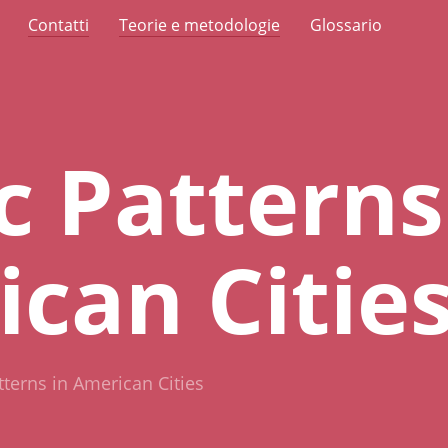
Contatti
Teorie e metodologie
Glossario
c Patterns
can Citie
tterns in American Cities