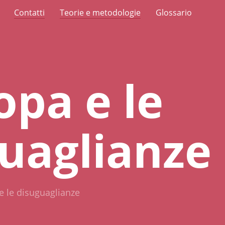
Contatti
Teorie e metodologie
Glossario
opa e le
uaglianze
e le disuguaglianze