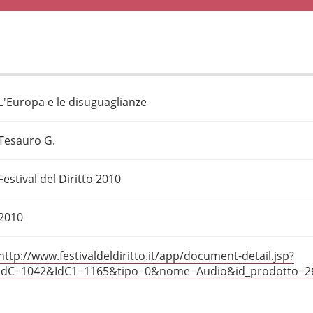
L'Europa e le disuguaglianze
Tesauro G.
Festival del Diritto 2010
2010
http://www.festivaldeldiritto.it/app/document-detail.jsp?
IdC=1042&IdC1=1165&tipo=0&nome=Audio&id_prodotto=2