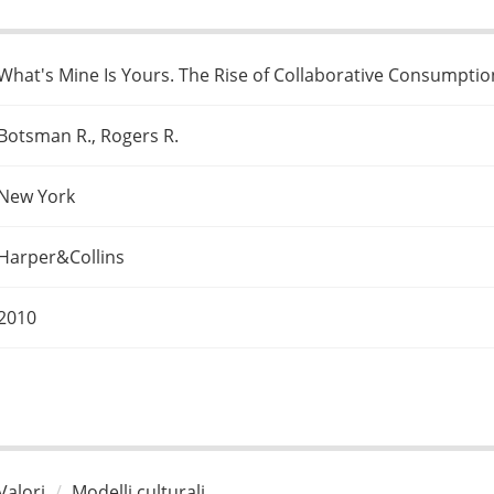
What's Mine Is Yours. The Rise of Collaborative Consumptio
Botsman R., Rogers R.
New York
Harper&Collins
2010
Valori
Modelli culturali