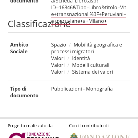
documento
a/Scheda_Libro.asp?
ID=16846&Tipo=Libro&titolo=Vit
e+transnazionali%3F+Peruviani+
Classificazione
e+peruviane+a+Milano+
Ambito
Spazio
Mobilità geografica e
Sociale
processi migratori
Valori
Identità
Valori
Modelli culturali
Valori
Sistema dei valori
Tipo di
Pubblicazioni - Monografia
documento
Progetto realizzato da
Con il contributo di