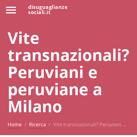
disuguaglianze
sociali.it
Vite
transnazionali?
Peruviani e
peruviane a
Milano
Home
Ricerca
Vite transnazionali? Peruviani …