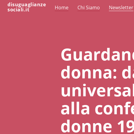
disuguaglianze
Home
Chi Siamo
Newsletter
sociali.it
Guardand
donna: d
universal
alla con
donne 19