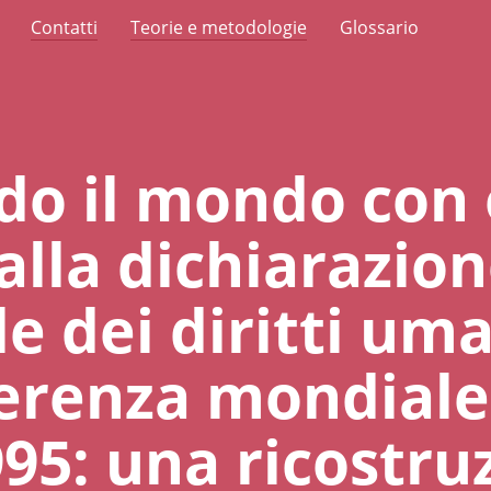
Contatti
Teorie e metodologie
Glossario
o il mondo con 
alla dichiarazio
e dei diritti um
ferenza mondiale
95: una ricostru