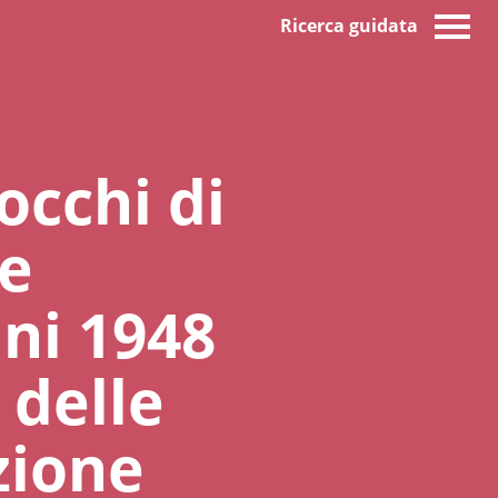
Ricerca guidata
occhi di
ne
ani 1948
 delle
zione