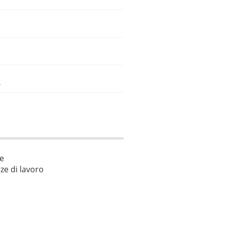
a
le
ze di lavoro