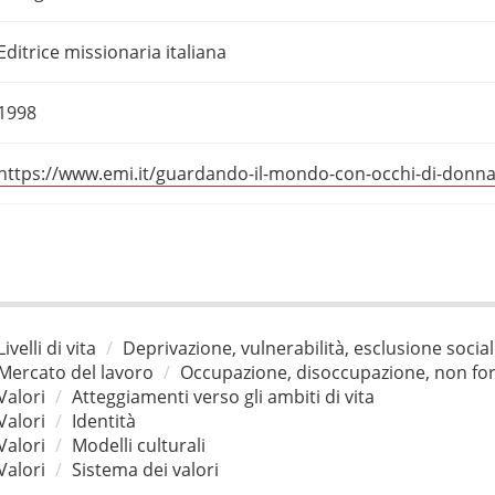
Editrice missionaria italiana
1998
https://www.emi.it/guardando-il-mondo-con-occhi-di-donn
Livelli di vita
Deprivazione, vulnerabilità, esclusione socia
Mercato del lavoro
Occupazione, disoccupazione, non for
Valori
Atteggiamenti verso gli ambiti di vita
Valori
Identità
Valori
Modelli culturali
Valori
Sistema dei valori