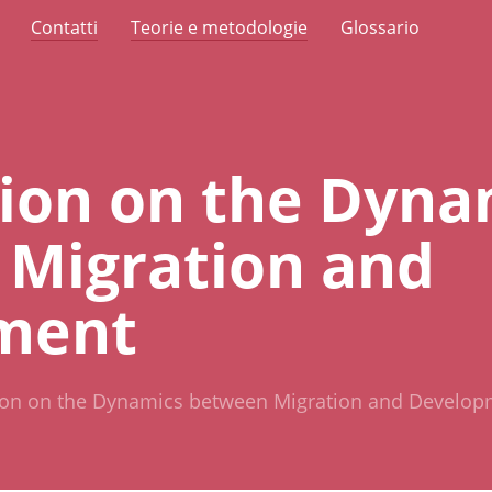
Contatti
Teorie e metodologie
Glossario
tion on the Dyna
Migration and
ment
tion on the Dynamics between Migration and Develo