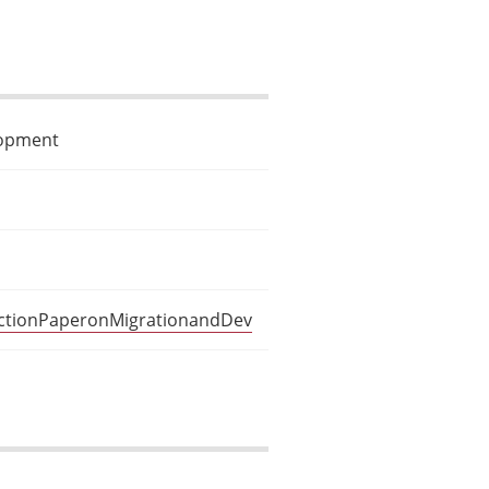
lopment
lectionPaperonMigrationandDev