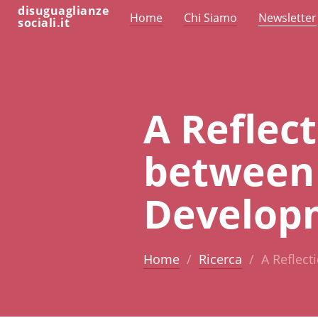
disuguaglianze
Home
Chi Siamo
Newsletter
sociali.it
A Reflec
between 
Develop
Home
Ricerca
A Reflec