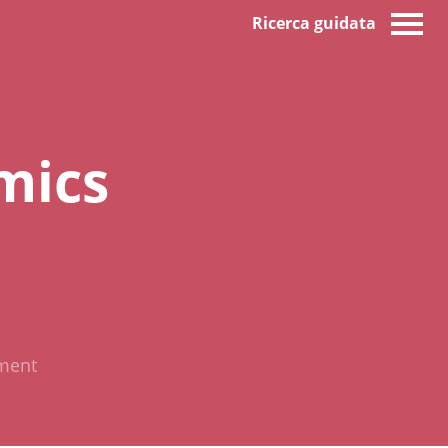
Ricerca guidata
mics
pment