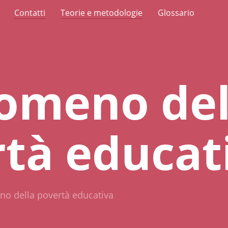
Contatti
Teorie e metodologie
Glossario
nomeno del
tà educat
no della povertà educativa