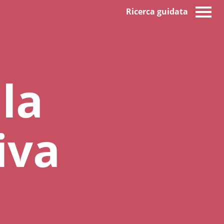
Ricerca guidata
la
iva