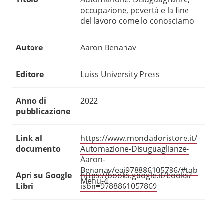
occupazione, povertà e la fine
del lavoro come lo conosciamo
Autore
Aaron Benanav
Editore
Luiss University Press
Anno di
2022
pubblicazione
Link al
https://www.mondadoristore.it/
documento
Automazione-Disuguaglianze-
Aaron-
Benanav/eai978886105786/#tab
Apri su Google
https://books.google.it/books?
Menu-4
Libri
isbn=9788861057869