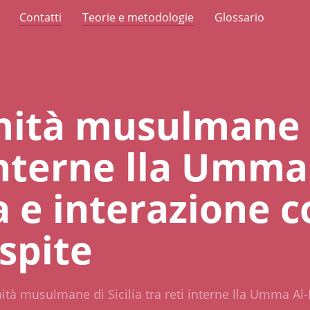
Contatti
Teorie e metodologie
Glossario
ità musulmane di
interne lla Umma
 e interazione c
spite
tà musulmane di Sicilia tra reti interne lla Umma Al-