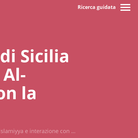
Ricerca guidata
 Sicilia
 Al-
on la
Islamiyya e interazione con …