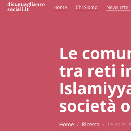
disuguaglianze
Home
Chi Siamo
Newsletter
sociali.it
Le comun
tra reti 
Islamiyya
società o
Home
Ricerca
Le comuni