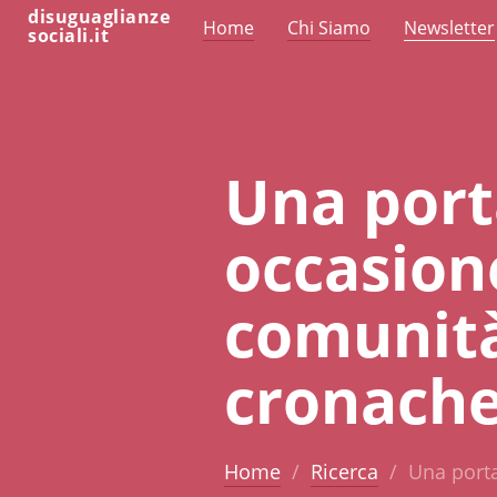
disuguaglianze
Home
Chi Siamo
Newsletter
sociali.it
Una port
occasione
comunità
cronache
Home
Ricerca
Una porta