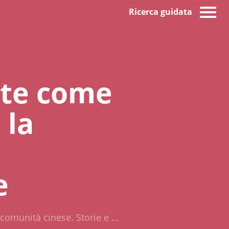
Ricerca guidata
ute come
 la
e
 comunità cinese. Storie e …