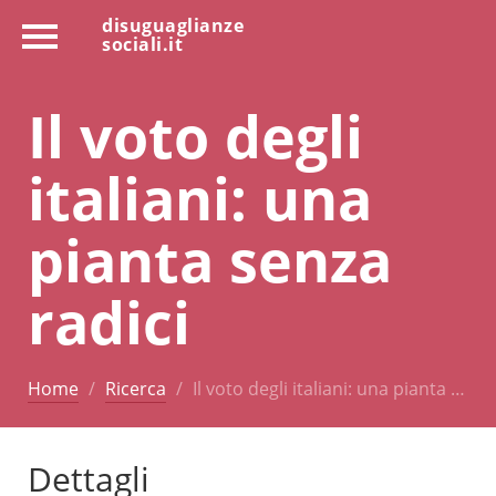
disuguaglianze
sociali.it
Il voto degli
italiani: una
pianta senza
radici
Home
Ricerca
Il voto degli italiani: una pianta …
Dettagli