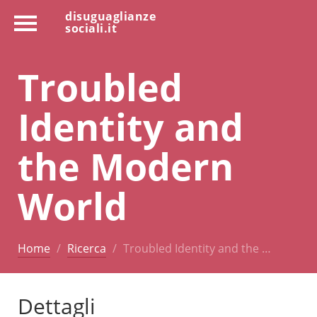
disuguaglianze
sociali.it
Troubled
Identity and
the Modern
World
Home
Ricerca
Troubled Identity and the …
Dettagli