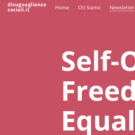
disuguaglianze
Home
Chi Siamo
Newsletter
sociali.it
Self-
Free
Equal