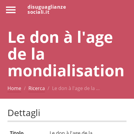
disuguaglianze
sociali.it
Le don à l'age
de la
mondialisation
Home
Ricerca
Le don à l'age de la …
Dettagli
Titolo
Le don à l'age de la