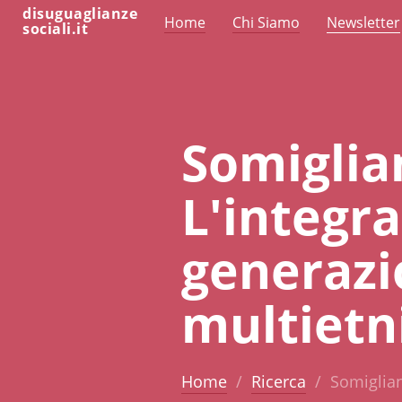
disuguaglianze
Home
Chi Siamo
Newsletter
sociali.it
Somiglia
L'integr
generazio
multietn
Home
Ricerca
Somiglian