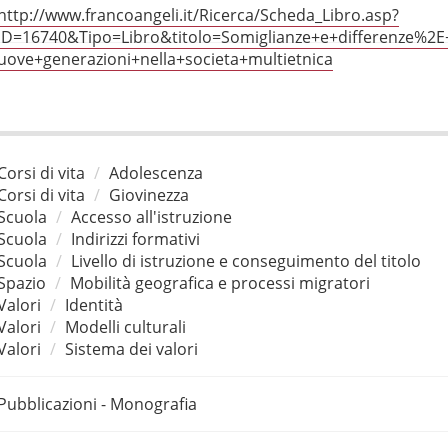
http://www.francoangeli.it/Ricerca/Scheda_Libro.asp?
ID=16740&Tipo=Libro&titolo=Somiglianze+e+differenze%2E
uove+generazioni+nella+societa+multietnica
Corsi di vita
Adolescenza
Corsi di vita
Giovinezza
Scuola
Accesso all'istruzione
Scuola
Indirizzi formativi
Scuola
Livello di istruzione e conseguimento del titolo
Spazio
Mobilità geografica e processi migratori
Valori
Identità
Valori
Modelli culturali
Valori
Sistema dei valori
Pubblicazioni - Monografia