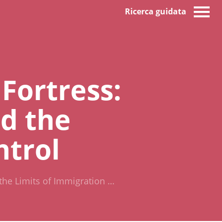
Ricerca guidata
Fortress:
nd the
ntrol
 the Limits of Immigration …