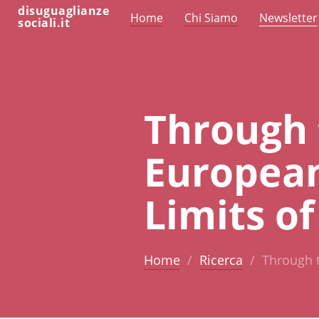
disuguaglianze
Home
Chi Siamo
Newsletter
sociali.it
Through 
European
Limits o
Home
Ricerca
Through t