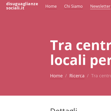
disuguaglianze
Home
Chi Siamo
Newsletter
sociali.it
Tra centr
locali pe
Home
Ricerca
Tra centro
Dettagli