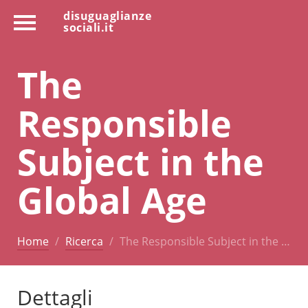
disuguaglianze
sociali.it
The
Responsible
Subject in the
Global Age
Home
Ricerca
The Responsible Subject in the …
Dettagli