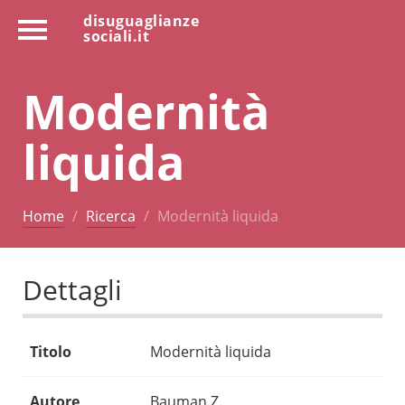
disuguaglianze
sociali.it
Modernità
liquida
Home
Ricerca
Modernità liquida
Dettagli
Titolo
Modernità liquida
Autore
Bauman Z.