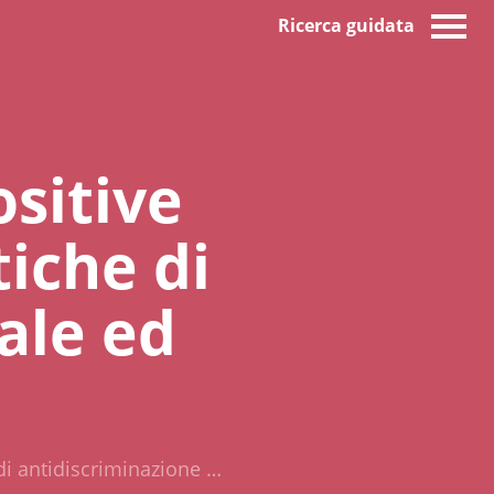
Ricerca guidata
ositive
tiche di
ale ed
 di antidiscriminazione …