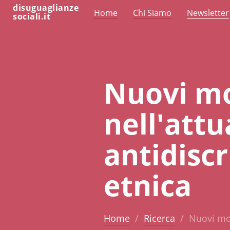
disuguaglianze
Home
Chi Siamo
Newsletter
sociali.it
Nuovi mod
nell'attu
antidisc
etnica
Home
Ricerca
Nuovi mod