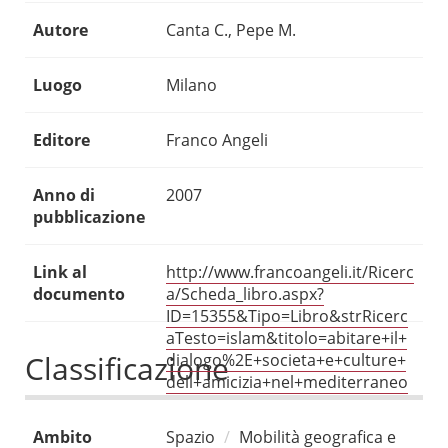
Autore
Canta C., Pepe M.
Luogo
Milano
Editore
Franco Angeli
Anno di
2007
pubblicazione
Link al
http://www.francoangeli.it/Ricerc
documento
a/Scheda_libro.aspx?
ID=15355&Tipo=Libro&strRicerc
aTesto=islam&titolo=abitare+il+
Classificazione
dialogo%2E+societa+e+culture+
dell+amicizia+nel+mediterraneo
Ambito
Spazio
Mobilità geografica e