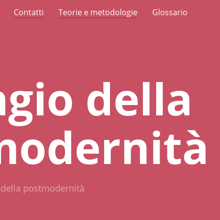
Contatti
Teorie e metodologie
Glossario
agio della
modernità
o della postmodernità