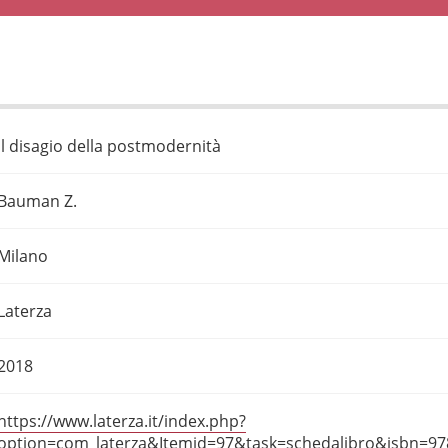
Il disagio della postmodernità
Bauman Z.
Milano
Laterza
2018
https://www.laterza.it/index.php?
option=com_laterza&Itemid=97&task=schedalibro&isbn=9