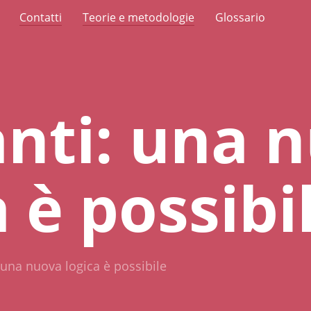
Contatti
Teorie e metodologie
Glossario
nti: una 
a è possibi
 una nuova logica è possibile