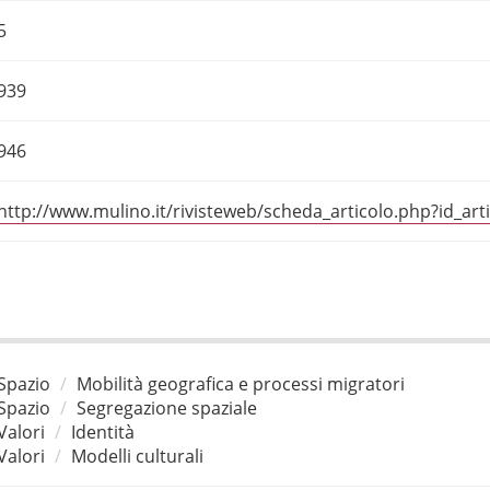
5
939
946
http://www.mulino.it/rivisteweb/scheda_articolo.php?id_art
Spazio
Mobilità geografica e processi migratori
Spazio
Segregazione spaziale
Valori
Identità
Valori
Modelli culturali