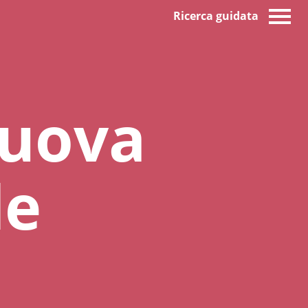
Ricerca guidata
nuova
le