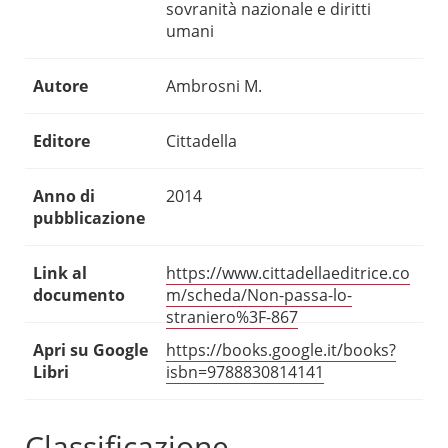
sovranità nazionale e diritti
umani
Autore
Ambrosni M.
Editore
Cittadella
Anno di
2014
pubblicazione
Link al
https://www.cittadellaeditrice.co
documento
m/scheda/Non-passa-lo-
straniero%3F-867
Apri su Google
https://books.google.it/books?
Libri
isbn=9788830814141
Classificazione