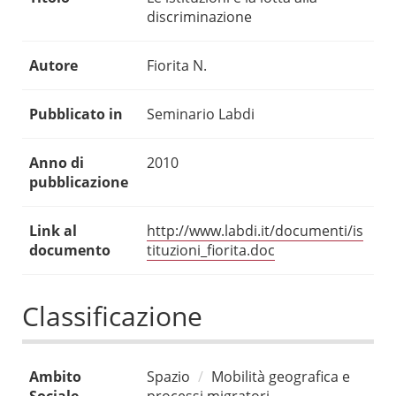
discriminazione
Autore
Fiorita N.
Pubblicato in
Seminario Labdi
Anno di
2010
pubblicazione
Link al
http://www.labdi.it/documenti/is
documento
tituzioni_fiorita.doc
Classificazione
Ambito
Spazio
Mobilità geografica e