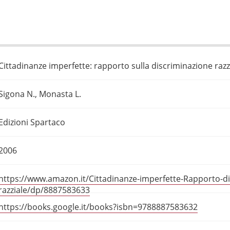
Cittadinanze imperfette: rapporto sulla discriminazione razzia
Sigona N., Monasta L.
Edizioni Spartaco
2006
https://www.amazon.it/Cittadinanze-imperfette-Rapporto-di
razziale/dp/8887583633
https://books.google.it/books?isbn=9788887583632