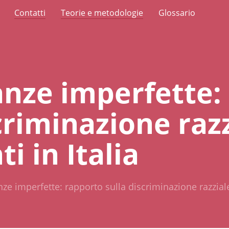
Contatti
Teorie e metodologie
Glossario
anze imperfette:
criminazione razz
ti in Italia
nze imperfette: rapporto sulla discriminazione razziale 