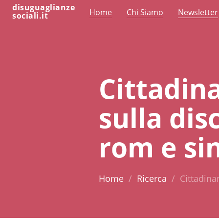
disuguaglianze
Home
Chi Siamo
Newsletter
sociali.it
Cittadin
sulla dis
rom e sin
Home
Ricerca
Cittadina