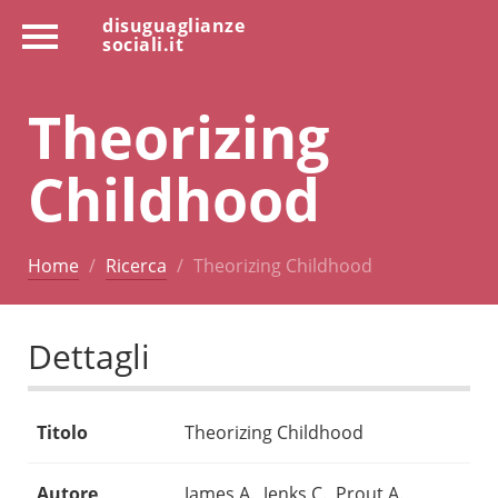
disuguaglianze
sociali.it
Theorizing
Childhood
Home
Ricerca
Theorizing Childhood
Dettagli
Titolo
Theorizing Childhood
Autore
James A., Jenks C., Prout A.