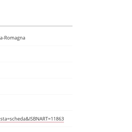
ilia-Romagna
?vista=scheda&ISBNART=11863