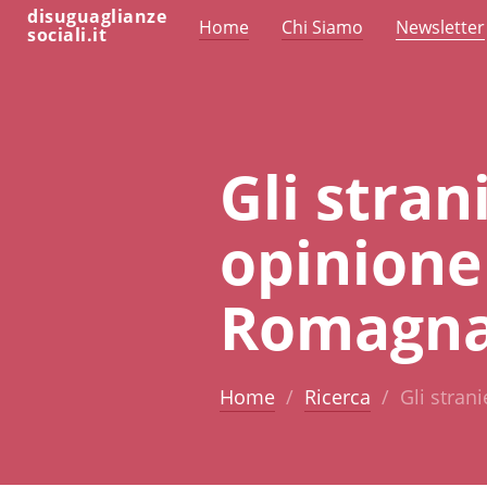
disuguaglianze
Home
Chi Siamo
Newsletter
sociali.it
Gli stran
opinione 
Romagn
Home
Ricerca
Gli stran