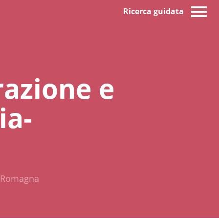
Ricerca guidata
razione e
ia-
ia-Romagna